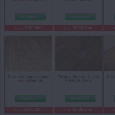
32.50 €/m²
35.20 €/m²
Precio:
Precio:
P
Parq
Parquet flotante 1 lama
Parquet flotante 1 lama
Fresno Natural
Roble Burdeos
33.40 €/m²
34.85 €/m²
Precio:
Precio:
P