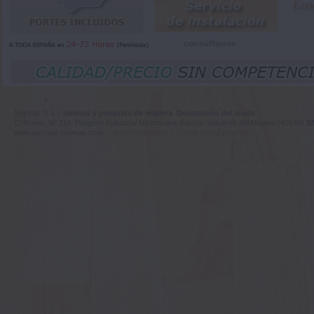
Seymar S. L -
tarimas y parquets de madera
.
Decoración del suelo
.
C/ Alamo, Nº 119, Poligono Industrial Nicomedes García. Valverde del Majano (40140)
92
www.seymar-tarimas.com
info@seymar.es
-
Condiciones generales