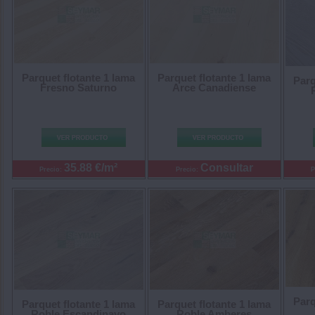
Parquet flotante 1 lama
Parquet flotante 1 lama
Parq
Fresno Saturno
Arce Canadiense
35.88 €/m²
Consultar
Precio:
Precio:
P
Parq
Parquet flotante 1 lama
Parquet flotante 1 lama
Roble Escandinavo
Roble Amberes