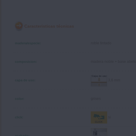
Caracteristicas técnicas
roble tintado
madera/especie:
madera noble + base abet
composicion:
3,6 mm
capa de uso:
grises
color:
si
click:
acabado: