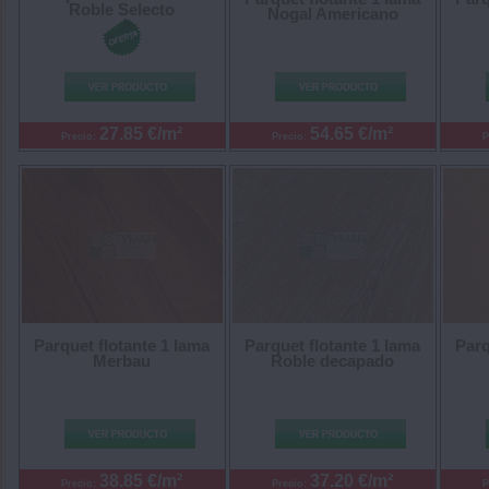
Roble Selecto
Nogal Americano
27.85 €/m²
54.65 €/m²
Precio:
Precio:
P
Parquet flotante 1 lama
Parquet flotante 1 lama
Parq
Merbau
Roble decapado
38.85 €/m²
37.20 €/m²
Precio:
Precio:
P