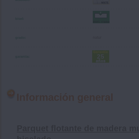
bisel:
natur
grado:
25
garantia:
Información general
Parquet flotante de madera m