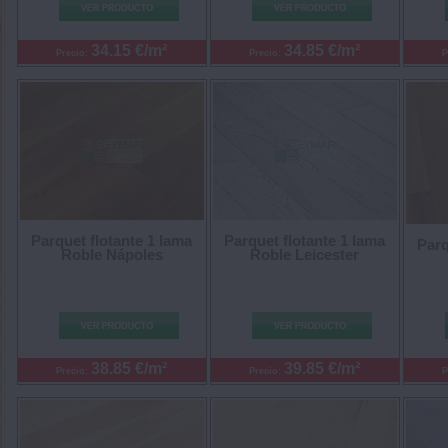
34.15 €/m²
34.85 €/m²
Precio:
Precio:
P
Parquet flotante 1 lama
Parquet flotante 1 lama
Parq
Roble Nápoles
Roble Leicester
38.85 €/m²
39.85 €/m²
Precio:
Precio:
P