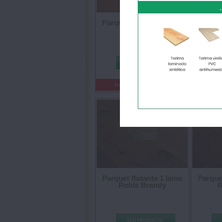
Parquet flotante 1 lama
Parquet
Merbau
Rob
38.85 €/m²
Precio:
Prec
Parquet flotante 1 lama
Parquet
Roble Brandy
R