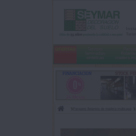
Inst
Tarim
Tarimas
Parqu
OFERTAS
laminadas
flotante
sintéticas
madera mu
Parquets flotantes de madera multicapa