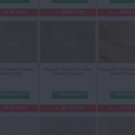
35.90 €/m²
29.90 €/m²
39.85 
io:
Precio:
Precio:
 flotante 1 lama
Parquets flotant
Parquet flotante 1 lama
Roble Cool
Roble Rúst
Roble Vesubio
35.85 €/m²
35.50 €/m²
33.50 
io:
Precio:
Precio: