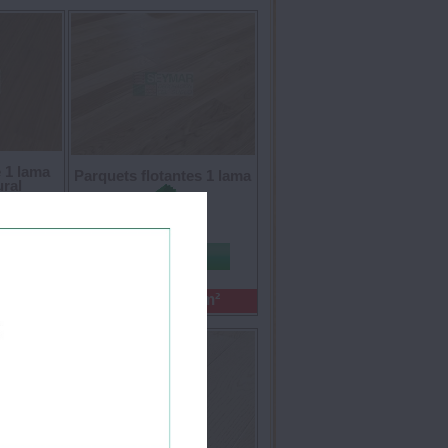
e 1 lama
Parquets flotantes 1 lama
ral
€/m²
22,85 €/ m²
Precio: