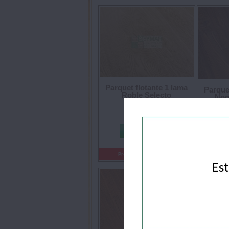
Parquet flotante 1 lama
Parquet
Roble Selecto
Nog
27.85 €/m²
Precio:
Prec