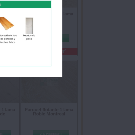
e 1 lama
Parquet flotante 1 lama
Roble Aspen
€/m²
34.50 €/m²
Precio:
e 1 lama
Parquet flotante 1 lama
nde
Roble Montreal