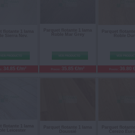
Parquet flotante 1 lama
 flotante 1 lama
Parquet flotant
Roble Mar Grey
e Sierra Nev.
Roble Du
34.85 €/m²
35.85 €/m²
36.80 
io:
Precio:
Precio:
 flotante 1 lama
Parquet flotante 1 lama
Parquet flotant
le Leicester
Doussié
Cerezo Eur