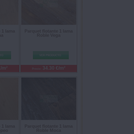
e 1 lama
Parquet flotante 1 lama
na
Roble Vega
€/m²
34.30 €/m²
Precio:
e 1 lama
Parquet flotante 1 lama
opeo
Roble Moca