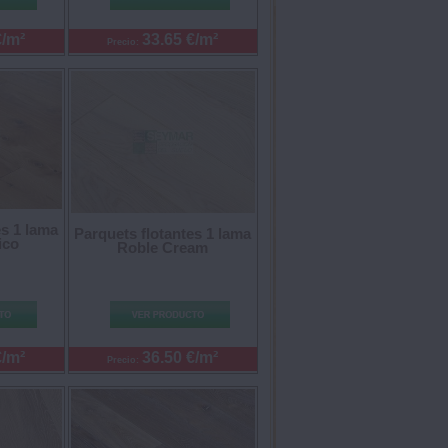
€/m²
33.65 €/m²
Precio:
es 1 lama
Parquets flotantes 1 lama
ico
Roble Cream
€/m²
36.50 €/m²
Precio: