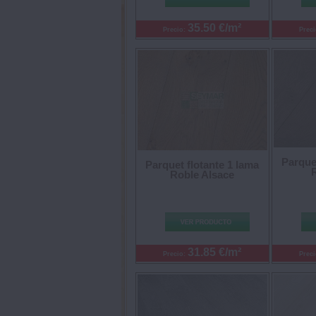
35.50 €/m²
Precio:
Prec
Parquet
Parquet flotante 1 lama
Roble Alsace
31.85 €/m²
Precio:
Prec