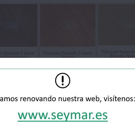
Parquet flotant
 flotante 1 lama
Parquet flotante 1 lama
Bambú Natu
al Americano
Jatoba
54.65 €/m²
42.50 €/m²
26.85 
io:
Precio:
Precio: