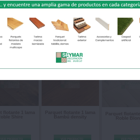
Parquet flotant
 flotante 1 lama
Parquet flotante 1 lama
Iroko
le decapado
Haya
37.20 €/m²
36.50 €/m²
43.85 
io:
Precio:
Precio:
 flotante 1 lama
Parquet flotante 1 lama
Parquet flotant
oble Shire
Bambú density
Roble Blo