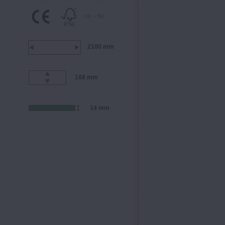
ce – fsc
2100 mm
188 mm
14 mm