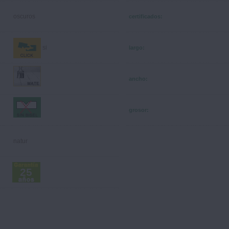
oscuros
certificados:
si
largo:
ancho:
grosor:
natur
25