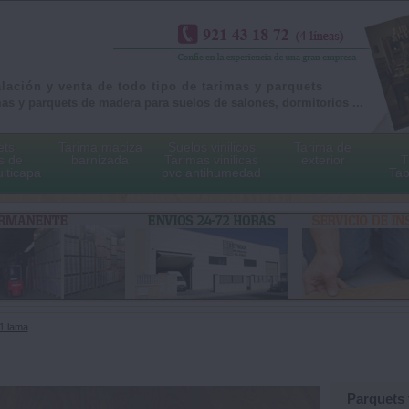
alación y venta de todo tipo de tarimas y parquets
as y parquets de madera para suelos de salones, dormitorios ...
ets
Tarima maciza
Suelos vinilicos
Tarima de
s de
barnizada
Tarimas vinilicas
exterior
T
lticapa
pvc antihumedad
Tab
1 lama
Parquets 