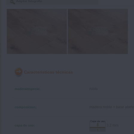
Caracteristicas técnicas
roble
madera/especie:
madera noble + base abet
composicion:
3,2 mm
capa de uso: