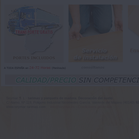
Seymar S. L -
tarimas y parquets de madera
.
Decoración del suelo
.
C/ Alamo, Nº 119, Poligono Industrial Nicomedes García. Valverde del Majano (40140)
92
www.seymar-tarimas.com
info@seymar.es
-
Condiciones generales