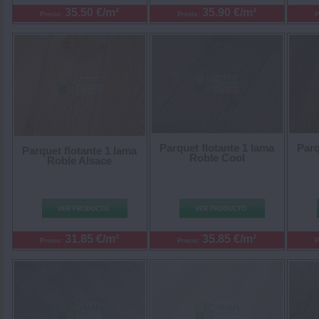
35.50 €/m²
35.90 €/m²
Precio:
Precio:
P
Parquet flotante 1 lama
Parq
Parquet flotante 1 lama
Roble Cool
Roble Alsace
31.85 €/m²
35.85 €/m²
Precio:
Precio:
P