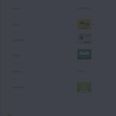
naturales
color:
si
click:
acabado:
bisel:
rustic
grado:
25
garantia: